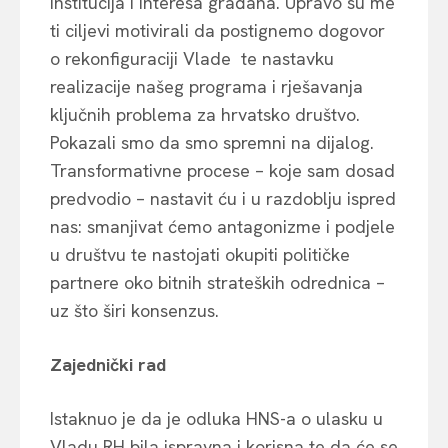
institucija i interesa građana. Upravo su me
ti ciljevi motivirali da postignemo dogovor
o rekonfiguraciji Vlade te nastavku
realizacije našeg programa i rješavanja
ključnih problema za hrvatsko društvo.
Pokazali smo da smo spremni na dijalog.
Transformativne procese – koje sam dosad
predvodio – nastavit ću i u razdoblju ispred
nas: smanjivat ćemo antagonizme i podjele
u društvu te nastojati okupiti političke
partnere oko bitnih strateških odrednica –
uz što širi konsenzus.
Zajednički rad
Istaknuo je da je odluka HNS-a o ulasku u
Vladu RH bila ispravna i korisna te da će se