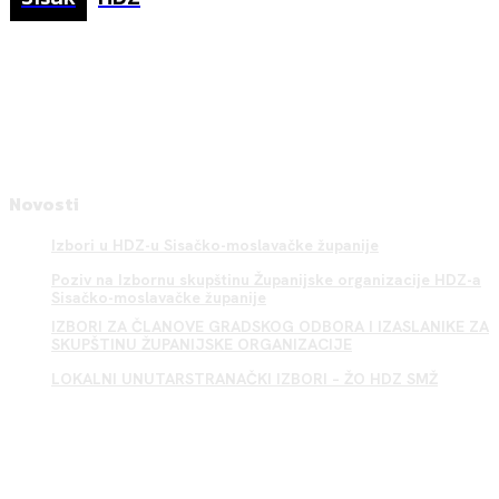
Novosti
Izbori u HDZ-u Sisačko-moslavačke županije
Poziv na Izbornu skupštinu Županijske organizacije HDZ-a
Sisačko-moslavačke županije
IZBORI ZA ČLANOVE GRADSKOG ODBORA I IZASLANIKE ZA
SKUPŠTINU ŽUPANIJSKE ORGANIZACIJE
LOKALNI UNUTARSTRANAČKI IZBORI – ŽO HDZ SMŽ