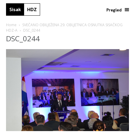
Sisak
HDZ
Pregled
Home
SVEČANO OBILJEŽENA 29. OBLJETNICA OSNUTKA SISAČKOG
HDZ-A
DSC_0244
DSC_0244