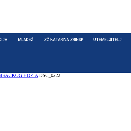
CIJA
MLADEŽ
ZŽ KATARINA ZRINSKI
UTEMELJITELJI
SISAČKOG HDZ-A
DSC_0222