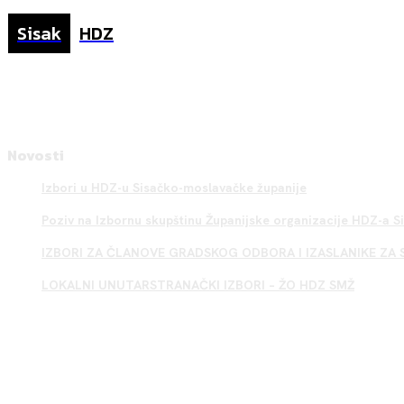
Sisak
HDZ
Novosti
Izbori u HDZ-u Sisačko-moslavačke županije
Poziv na Izbornu skupštinu Županijske organizacije HDZ-a 
IZBORI ZA ČLANOVE GRADSKOG ODBORA I IZASLANIKE ZA 
LOKALNI UNUTARSTRANAČKI IZBORI – ŽO HDZ SMŽ