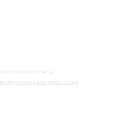
Sisačko-moslavačke županije
SKUPŠTINU ŽUPANIJSKE ORGANIZACIJE