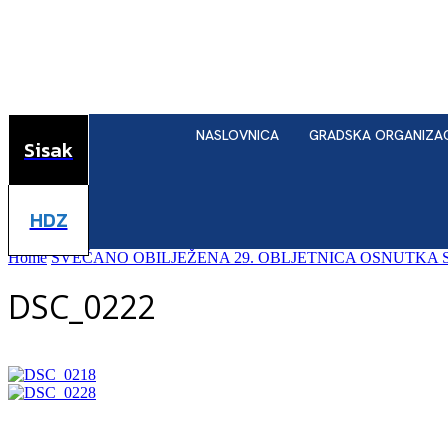
NASLOVNICA
GRADSKA ORGANIZA
Sisak
HDZ
Home
SVEČANO OBILJEŽENA 29. OBLJETNICA OSNUTKA 
DSC_0222