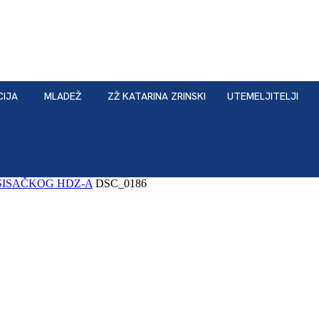
CIJA
MLADEŽ
ZŽ KATARINA ZRINSKI
UTEMELJITELJI
SISAČKOG HDZ-A
DSC_0186