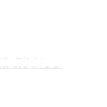
Sisačko-moslavačke županije
SKUPŠTINU ŽUPANIJSKE ORGANIZACIJE