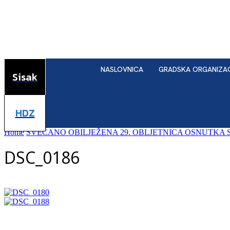
NASLOVNICA
GRADSKA ORGANIZA
Sisak
HDZ
Home
SVEČANO OBILJEŽENA 29. OBLJETNICA OSNUTKA 
DSC_0186