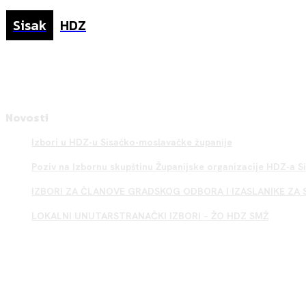
Sisak
HDZ
Novosti
Izbori u HDZ-u Sisačko-moslavačke županije
Poziv na Izbornu skupštinu Županijske organizacije HDZ-a 
IZBORI ZA ČLANOVE GRADSKOG ODBORA I IZASLANIKE ZA 
LOKALNI UNUTARSTRANAČKI IZBORI – ŽO HDZ SMŽ