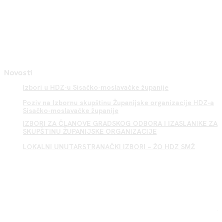
Novosti
Izbori u HDZ-u Sisačko-moslavačke županije
Poziv na Izbornu skupštinu Županijske organizacije HDZ-a
Sisačko-moslavačke županije
IZBORI ZA ČLANOVE GRADSKOG ODBORA I IZASLANIKE ZA
SKUPŠTINU ŽUPANIJSKE ORGANIZACIJE
LOKALNI UNUTARSTRANAČKI IZBORI – ŽO HDZ SMŽ
Sisak HDZ
.