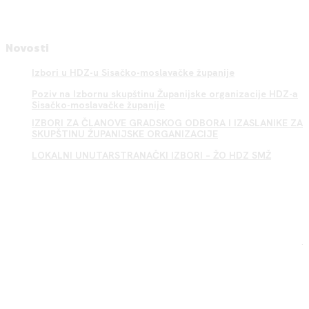
Novosti
Izbori u HDZ-u Sisačko-moslavačke županije
Poziv na Izbornu skupštinu Županijske organizacije HDZ-a
Sisačko-moslavačke županije
IZBORI ZA ČLANOVE GRADSKOG ODBORA I IZASLANIKE ZA
SKUPŠTINU ŽUPANIJSKE ORGANIZACIJE
LOKALNI UNUTARSTRANAČKI IZBORI – ŽO HDZ SMŽ
Sisak HDZ
.