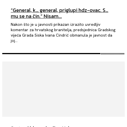
“General, k… general, priglupi hdz-ovac. S…
mu se na čin.” Nisam...
Nakon što je u javnosti prikazan izrazito uvredljiv
komentar za hrvatskog branitelja, predsjednica Gradskog
vijeća Grada Siska Ivana Cindrić obmanula je javnost da
joj...