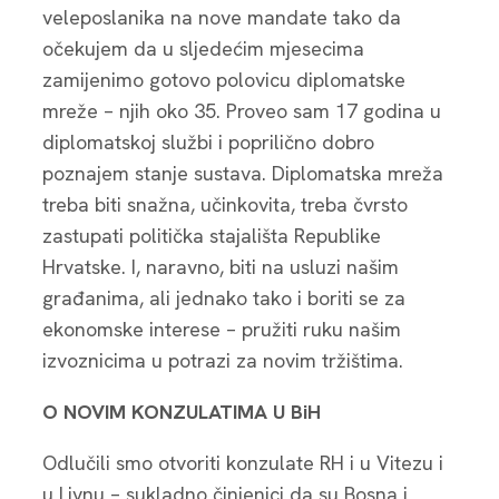
veleposlanika na nove mandate tako da
očekujem da u sljedećim mjesecima
zamijenimo gotovo polovicu diplomatske
mreže – njih oko 35. Proveo sam 17 godina u
diplomatskoj službi i poprilično dobro
poznajem stanje sustava. Diplomatska mreža
treba biti snažna, učinkovita, treba čvrsto
zastupati politička stajališta Republike
Hrvatske. I, naravno, biti na usluzi našim
građanima, ali jednako tako i boriti se za
ekonomske interese – pružiti ruku našim
izvoznicima u potrazi za novim tržištima.
O NOVIM KONZULATIMA U BiH
Odlučili smo otvoriti konzulate RH i u Vitezu i
u Livnu – sukladno činjenici da su Bosna i