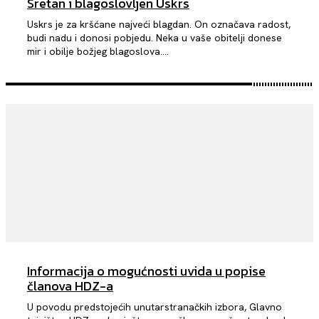
Sretan i blagoslovljen Uskrs
Uskrs je za kršćane najveći blagdan. On označava radost,
budi nadu i donosi pobjedu. Neka u vaše obitelji donese
mir i obilje božjeg blagoslova....
Informacija o mogućnosti uvida u popise
članova HDZ-a
U povodu predstojećih unutarstranačkih izbora, Glavno