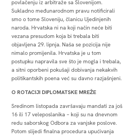
povlačenju iz arbitraže sa Slovenijom.
Sukladno međunarodnom pravu notificirali
smo o tome Sloveniju, članicu Ujedinjenih
naroda. Hrvatska ni na koji način neće biti
vezana presudom koja bi trebala biti
objavljena 29. lipnja. Naša se pozicija nije
nimalo promijenila. Hrvatska je u tom
postupku napravila sve što je mogla i trebala,
a sitni oporbeni pokušaji dobivanja nekakvih
politikantskih poena već su davno razjašnjeni.
O ROTACIJI DIPLOMATSKE MREŽE
Sredinom listopada završavaju mandati za još
16 ili 17 veleposlanika – koji su na dnevnom
redu saborskog Odbora za vanjske poslove.
Potom slijedi finalna procedura upućivanja