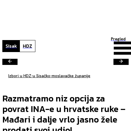
Pregled
Sisak
HDZ
Izbori u HDZ-u Sisačko-moslavačke županije
Razmatramo niz opcija za
povrat INA-e u hrvatske ruke –
Mađari i dalje vrlo jasno žele
prodati svoj udio!