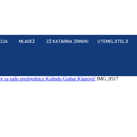
CIJA
MLADEŽ
ZŽ KATARINA ZRINSKI
UTEMELJITELJI
e za našu predsjednicu Kolindu Grabar Kitarović
IMG_0517