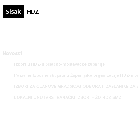
Sisak
HDZ
Novosti
Izbori u HDZ-u Sisačko-moslavačke županije
Poziv na Izbornu skupštinu Županijske organizacije HDZ-a 
IZBORI ZA ČLANOVE GRADSKOG ODBORA I IZASLANIKE ZA 
LOKALNI UNUTARSTRANAČKI IZBORI – ŽO HDZ SMŽ