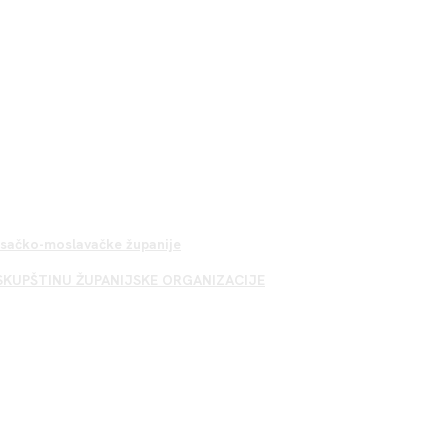
Sisačko-moslavačke županije
SKUPŠTINU ŽUPANIJSKE ORGANIZACIJE