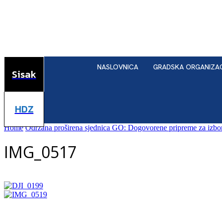
NASLOVNICA
GRADSKA ORGANIZA
Sisak
HDZ
Home
Održana proširena sjednica GO: Dogovorene pripreme za izbor
IMG_0517