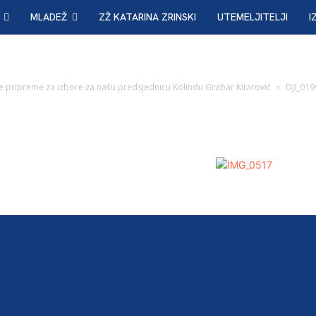
MLADEŽ
ZŽ KATARINA ZRINSKI
UTEMELJITELJI
I
pripreme za izbore za našu predsjednicu Kolindu Grabar Kitarović
DJI_019