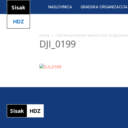
Sisak
NASLOVNICA
GRADSKA ORGANIZACIJA
HDZ
Home
Održana proširena sjednica GO: Dogovorene 
DJI_0199
Sisak
HDZ