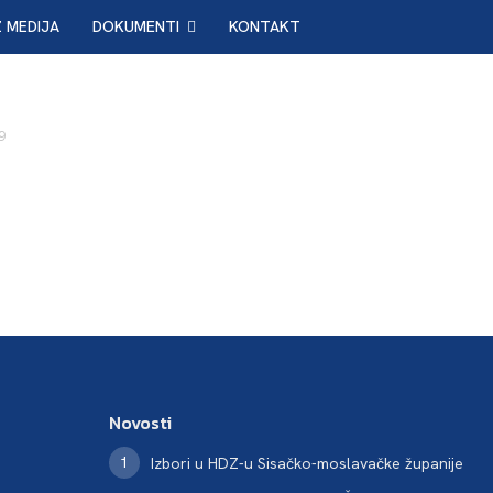
Z MEDIJA
DOKUMENTI
KONTAKT
9
Novosti
Izbori u HDZ-u Sisačko-moslavačke županije