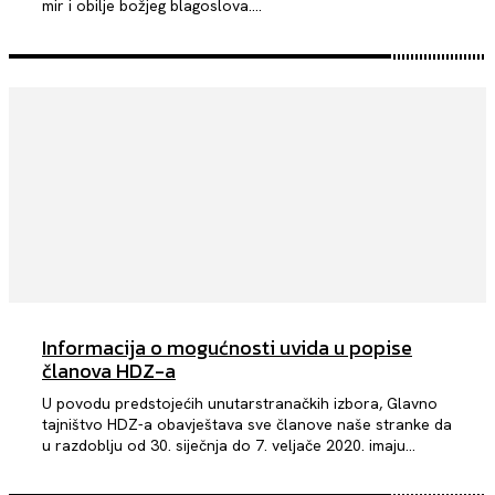
mir i obilje božjeg blagoslova....
Informacija o mogućnosti uvida u popise
članova HDZ-a
U povodu predstojećih unutarstranačkih izbora, Glavno
tajništvo HDZ-a obavještava sve članove naše stranke da
u razdoblju od 30. siječnja do 7. veljače 2020. imaju...