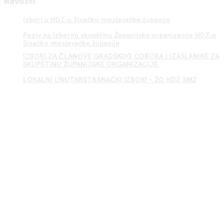
Novosti
Izbori u HDZ-u Sisačko-moslavačke županije
Poziv na Izbornu skupštinu Županijske organizacije HDZ-a
Sisačko-moslavačke županije
IZBORI ZA ČLANOVE GRADSKOG ODBORA I IZASLANIKE ZA
SKUPŠTINU ŽUPANIJSKE ORGANIZACIJE
LOKALNI UNUTARSTRANAČKI IZBORI – ŽO HDZ SMŽ
Sisak HDZ
.