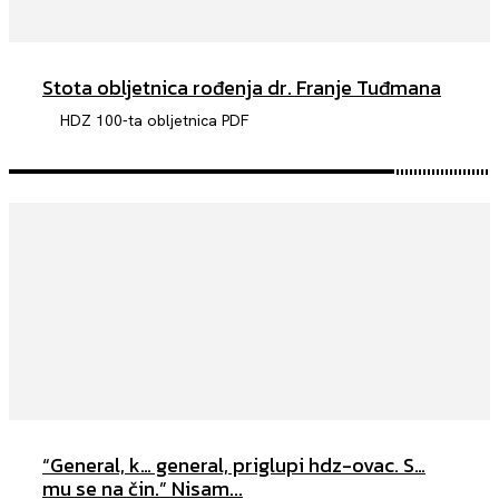
Stota obljetnica rođenja dr. Franje Tuđmana
HDZ 100-ta obljetnica PDF
“General, k… general, priglupi hdz-ovac. S…
mu se na čin.” Nisam...