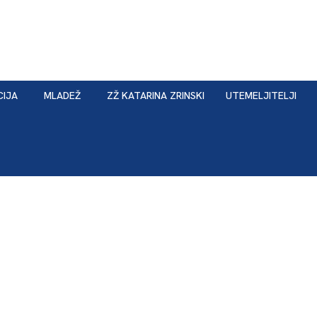
CIJA
MLADEŽ
ZŽ KATARINA ZRINSKI
UTEMELJITELJI