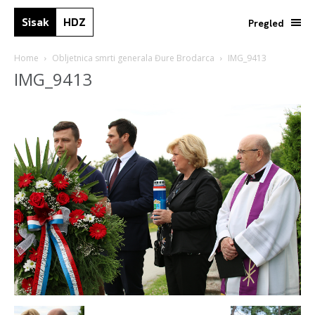
Sisak
HDZ
Pregled
Home
Obljetnica smrti generala Đure Brodarca
IMG_9413
IMG_9413