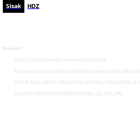
Sisak
HDZ
Novosti
Izbori u HDZ-u Sisačko-moslavačke županije
Poziv na Izbornu skupštinu Županijske organizacije HDZ-a 
IZBORI ZA ČLANOVE GRADSKOG ODBORA I IZASLANIKE ZA 
LOKALNI UNUTARSTRANAČKI IZBORI – ŽO HDZ SMŽ