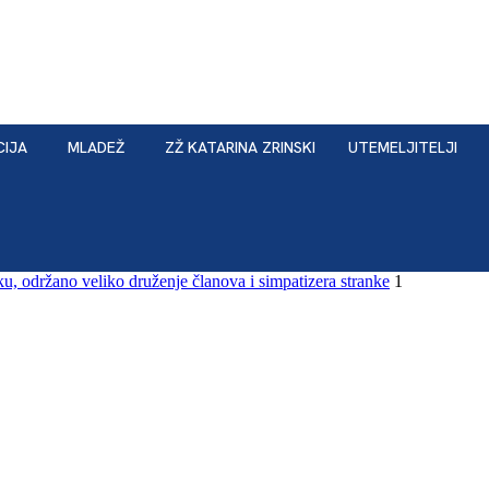
CIJA
MLADEŽ
ZŽ KATARINA ZRINSKI
UTEMELJITELJI
, održano veliko druženje članova i simpatizera stranke
1