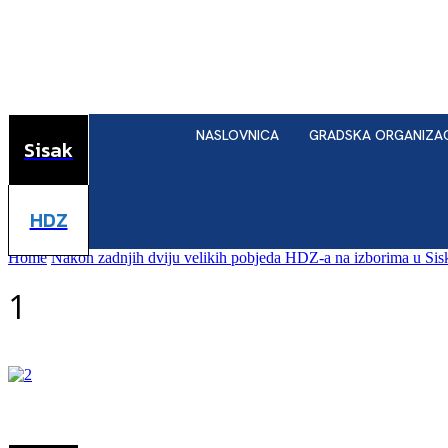
NASLOVNICA
GRADSKA ORGANIZA
Sisak
HDZ
Home
Nakon zadnjih dviju velikih pobjeda HDZ-a na izborima u Sisku
1