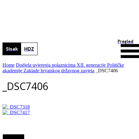
Pregled
Sisak
HDZ
Home
Dodjela uvjerenja polaznicima XII. generacije Političke
akademije Zaklade hrvatskog državnog zavjeta
_DSC7406
_DSC7406