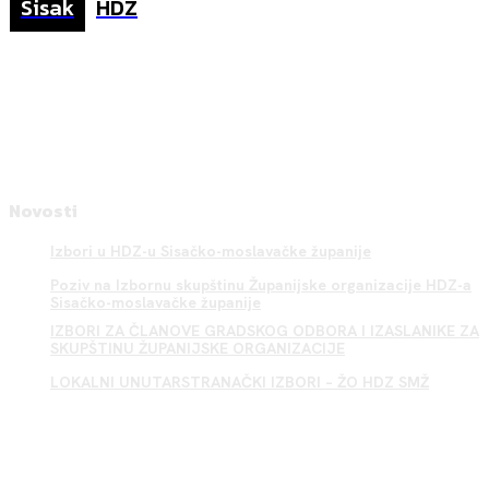
Sisak
HDZ
Novosti
Izbori u HDZ-u Sisačko-moslavačke županije
Poziv na Izbornu skupštinu Županijske organizacije HDZ-a
Sisačko-moslavačke županije
IZBORI ZA ČLANOVE GRADSKOG ODBORA I IZASLANIKE ZA
SKUPŠTINU ŽUPANIJSKE ORGANIZACIJE
LOKALNI UNUTARSTRANAČKI IZBORI – ŽO HDZ SMŽ