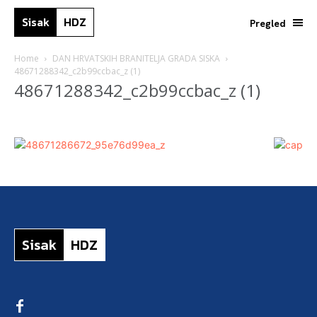
Sisak
HDZ
Pregled
Home
DAN HRVATSKIH BRANITELJA GRADA SISKA
48671288342_c2b99ccbac_z (1)
48671288342_c2b99ccbac_z (1)
Sisak
HDZ