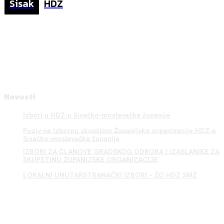
Sisak
HDZ
Novosti
Izbori u HDZ-u Sisačko-moslavačke županije
Poziv na Izbornu skupštinu Županijske organizacije HDZ-a
Sisačko-moslavačke županije
IZBORI ZA ČLANOVE GRADSKOG ODBORA I IZASLANIKE ZA
SKUPŠTINU ŽUPANIJSKE ORGANIZACIJE
LOKALNI UNUTARSTRANAČKI IZBORI – ŽO HDZ SMŽ