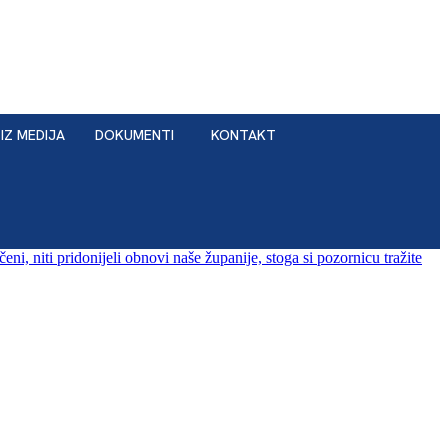
IZ MEDIJA
DOKUMENTI
KONTAKT
ni, niti pridonijeli obnovi naše županije, stoga si pozornicu tražite