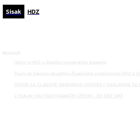
Sisak
HDZ
Novosti
Izbori u HDZ-u Sisačko-moslavačke županije
Poziv na Izbornu skupštinu Županijske organizacije HDZ-a 
IZBORI ZA ČLANOVE GRADSKOG ODBORA I IZASLANIKE ZA 
LOKALNI UNUTARSTRANAČKI IZBORI – ŽO HDZ SMŽ