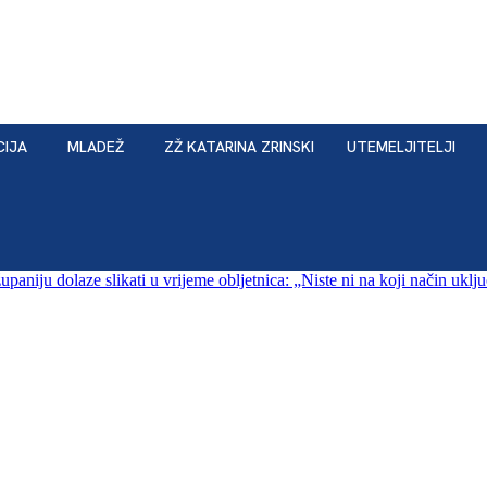
CIJA
MLADEŽ
ZŽ KATARINA ZRINSKI
UTEMELJITELJI
iju dolaze slikati u vrijeme obljetnica: „Niste ni na koji način uključe