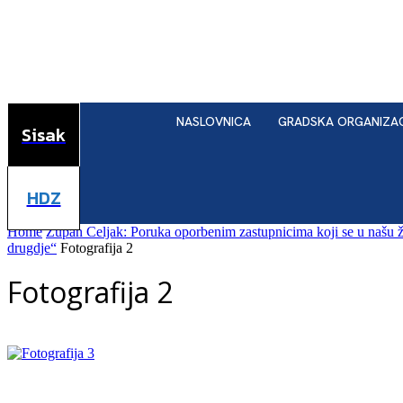
NASLOVNICA
GRADSKA ORGANIZA
Sisak
HDZ
Home
Župan Celjak: Poruka oporbenim zastupnicima koji se u našu župan
drugdje“
Fotografija 2
Fotografija 2