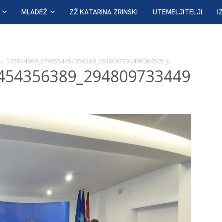
MLADEŽ
ZŽ KATARINA ZRINSKI
UTEMELJITELJI
I
177844699_3790554454356389_2948097334499064505_n
454356389_294809733449