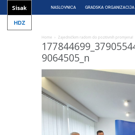
Sisak
NASLOVNICA
GRADSKA ORGANIZACIJA
HDZ
Home
Zajedničkim radom do pozitivnih promjena!
177844699_3790554
9064505_n