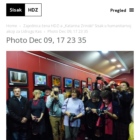
Sisak
HDZ
Pregled
Home
Zajednica žena HDZ-a „Katarina Zrinski“ Sisak u humanitarnoj
akciji za Udrugu Kas
Photo Dec 09, 17 23 35
Photo Dec 09, 17 23 35