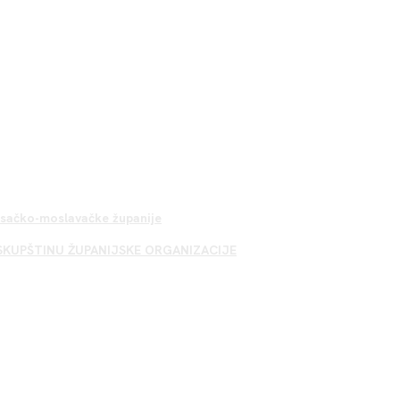
Sisačko-moslavačke županije
SKUPŠTINU ŽUPANIJSKE ORGANIZACIJE