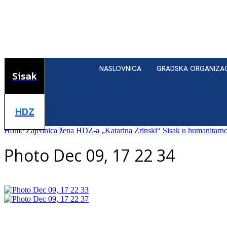
NASLOVNICA
GRADSKA ORGANIZA
Sisak
HDZ
Home
Zajednica žena HDZ-a „Katarina Zrinski“ Sisak u humanitarno
Photo Dec 09, 17 22 34