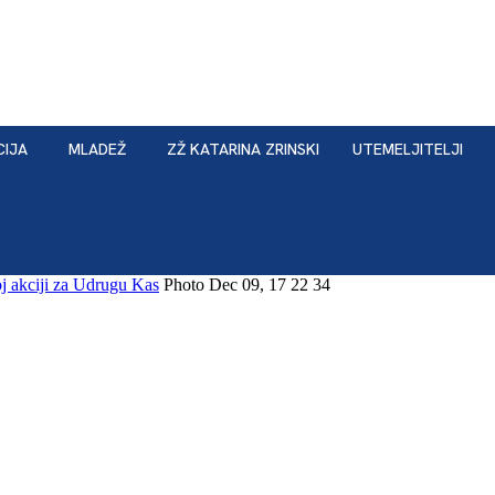
CIJA
MLADEŽ
ZŽ KATARINA ZRINSKI
UTEMELJITELJI
j akciji za Udrugu Kas
Photo Dec 09, 17 22 34