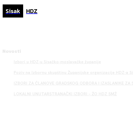
Sisak
HDZ
Novosti
Izbori u HDZ-u Sisačko-moslavačke županije
Poziv na Izbornu skupštinu Županijske organizacije HDZ-a 
IZBORI ZA ČLANOVE GRADSKOG ODBORA I IZASLANIKE ZA 
LOKALNI UNUTARSTRANAČKI IZBORI – ŽO HDZ SMŽ