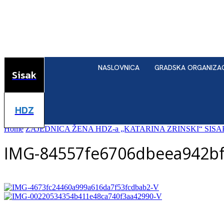
NASLOVNICA
GRADSKA ORGANIZA
Sisak
HDZ
Home
ZAJEDNICA ŽENA HDZ-a „KATARINA ZRINSKI“ SIS
IMG-84557fe6706dbeea942b