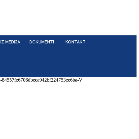
IZ MEDIJA
DOKUMENTI
KONTAKT
-84557fe6706dbeea942bf224753ee6ba-V