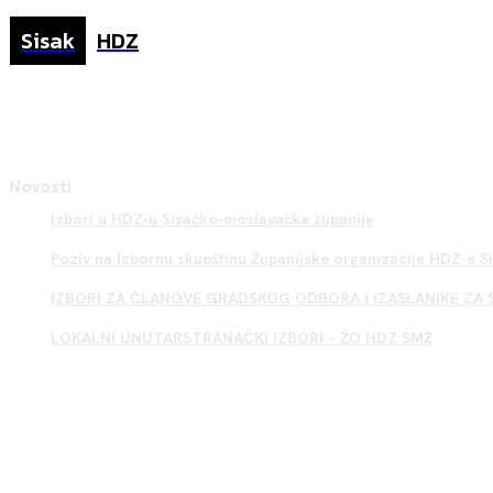
Sisak
HDZ
Novosti
Izbori u HDZ-u Sisačko-moslavačke županije
Poziv na Izbornu skupštinu Županijske organizacije HDZ-a 
IZBORI ZA ČLANOVE GRADSKOG ODBORA I IZASLANIKE ZA 
LOKALNI UNUTARSTRANAČKI IZBORI – ŽO HDZ SMŽ