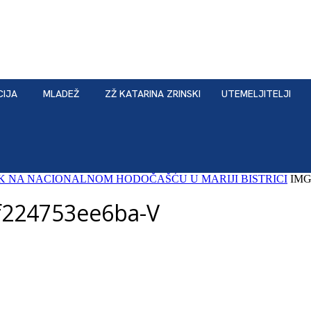
CIJA
MLADEŽ
ZŽ KATARINA ZRINSKI
UTEMELJITELJI
AK NA NACIONALNOM HODOČAŠĆU U MARIJI BISTRICI
IMG
f224753ee6ba-V