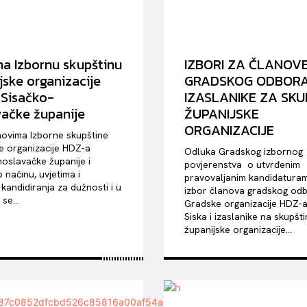
na Izbornu skupštinu
IZBORI ZA ČLANOV
jske organizacije
GRADSKOG ODBORA
Sisačko-
IZASLANIKE ZA SKU
ačke županije
ŽUPANIJSKE
ORGANIZACIJE
novima Izborne skupštine
e organizacije HDZ-a
Odluka Gradskog izbornog
oslavačke županije i
povjerenstva o utvrđenim
 načinu, uvjetima i
pravovaljanim kandidatura
kandidiranja za dužnosti i u
izbor članova gradskog od
 se...
Gradske organizacije HDZ-
Siska i izaslanike na skupšt
županijske organizacije...