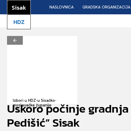
Sisak
NASLOVNICA
GRADSKA ORGANIZACIJA
HDZ
Izbori u HDZ-u Sisačko-
Uskoro počinje gradnja 
moslavačke županije
Pedišić” Sisak