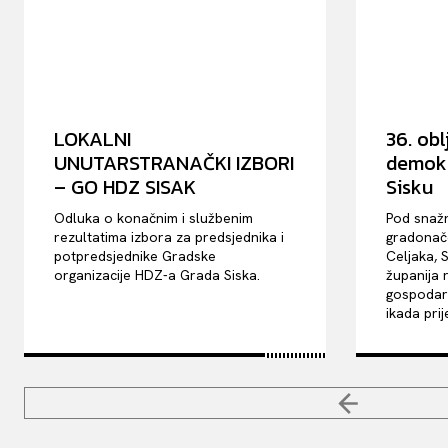
LOKALNI
36. obl
UNUTARSTRANAČKI IZBORI
demokr
– GO HDZ SISAK
Sisku
Odluka o konačnim i službenim
Pod snaž
rezultatima izbora za predsjednika i
gradonače
potpredsjednike Gradske
Celjaka, 
organizacije HDZ-a Grada Siska.
županija r
gospodars
ikada prije