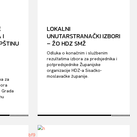
E
LOKALNI
 I
UNUTARSTRANAČKI IZBORI
PŠTINU
– ŽO HDZ SMŽ
Odluka o konačnim i službenim
rezultatima izbora za predsjednika i
potpredsjednike Županijske
organizacije HDZ-a Sisačko-
moslavačke županije.
ma za
bora
a Grada
inu