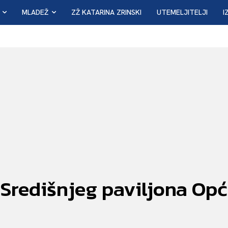
MLADEŽ
ZŽ KATARINA ZRINSKI
UTEMELJITELJI
I
Središnjeg paviljona Opće