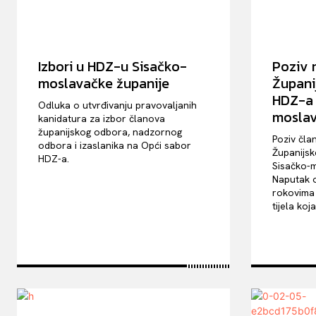
Izbori u HDZ-u Sisačko-
Poziv 
moslavačke županije
Župani
HDZ-a 
Odluka o utvrđivanju pravovaljanih
moslav
kanidatura za izbor članova
županijskog odbora, nadzornog
Poziv čla
odbora i izaslanika na Opći sabor
Županijsk
HDZ-a.
Sisačko-m
Naputak o
rokovima 
tijela koja