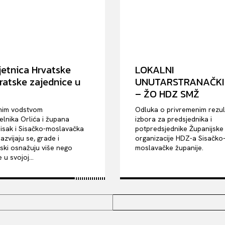
jetnica Hrvatske
LOKALNI
atske zajednice u
UNUTARSTRANAČKI 
– ŽO HDZ SMŽ
nim vodstvom
Odluka o privremenim rezul
lnika Orlića i župana
izbora za predsjednika i
Sisak i Sisačko-moslavačka
potpredsjednike Županijske
azvijaju se, grade i
organizacije HDZ-a Sisačko
ki osnažuju više nego
moslavačke županije.
 u svojoj...