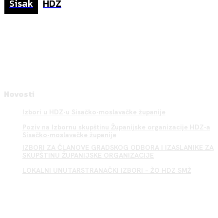
Sisak
HDZ
Novosti
Izbori u HDZ-u Sisačko-moslavačke županije
Poziv na Izbornu skupštinu Županijske organizacije HDZ-a
Sisačko-moslavačke županije
IZBORI ZA ČLANOVE GRADSKOG ODBORA I IZASLANIKE ZA
SKUPŠTINU ŽUPANIJSKE ORGANIZACIJE
LOKALNI UNUTARSTRANAČKI IZBORI – ŽO HDZ SMŽ