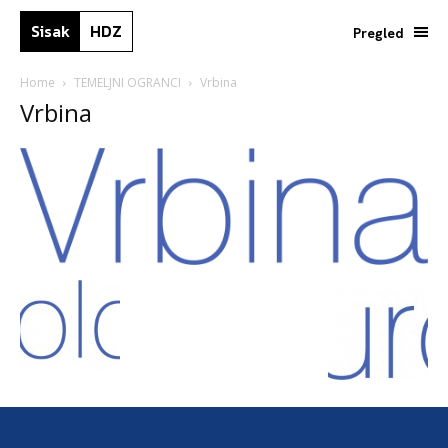
Sisak
HDZ
Pregled
Home
TEMELJNI OGRANCI
Vrbina
Vrbina