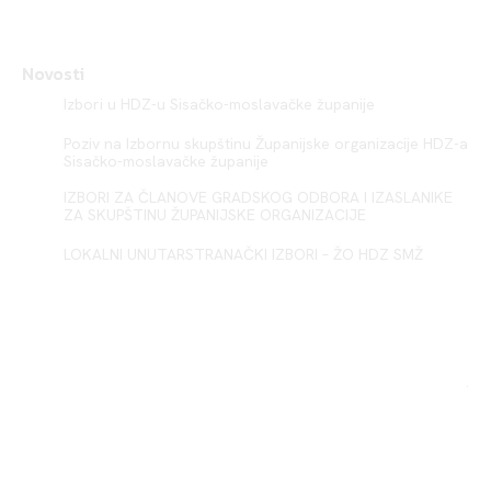
Novosti
Izbori u HDZ-u Sisačko-moslavačke županije
Poziv na Izbornu skupštinu Županijske organizacije HDZ-a
Sisačko-moslavačke županije
IZBORI ZA ČLANOVE GRADSKOG ODBORA I IZASLANIKE
ZA SKUPŠTINU ŽUPANIJSKE ORGANIZACIJE
LOKALNI UNUTARSTRANAČKI IZBORI – ŽO HDZ SMŽ
Sisak HDZ
.