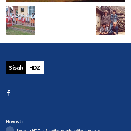
Sisak
HDZ
Novosti
Izbori u HDZ-u Sisačko-moslavačke županije