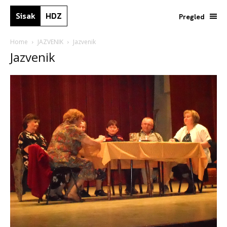
Sisak
HDZ
Pregled
Home
JAZVENIK
Jazvenik
Jazvenik