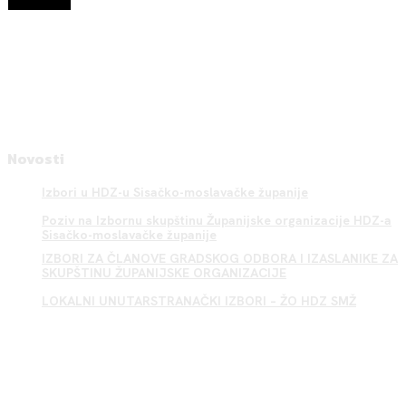
Novosti
Izbori u HDZ-u Sisačko-moslavačke županije
Poziv na Izbornu skupštinu Županijske organizacije HDZ-a
Sisačko-moslavačke županije
IZBORI ZA ČLANOVE GRADSKOG ODBORA I IZASLANIKE ZA
SKUPŠTINU ŽUPANIJSKE ORGANIZACIJE
LOKALNI UNUTARSTRANAČKI IZBORI – ŽO HDZ SMŽ