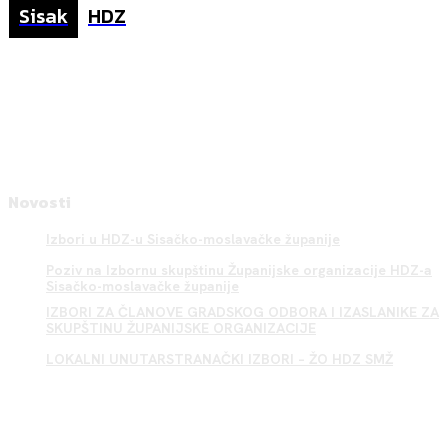
Sisak
HDZ
Novosti
Izbori u HDZ-u Sisačko-moslavačke županije
Poziv na Izbornu skupštinu Županijske organizacije HDZ-a
Sisačko-moslavačke županije
IZBORI ZA ČLANOVE GRADSKOG ODBORA I IZASLANIKE ZA
SKUPŠTINU ŽUPANIJSKE ORGANIZACIJE
LOKALNI UNUTARSTRANAČKI IZBORI – ŽO HDZ SMŽ