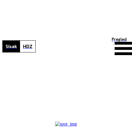
Pregled
Sisak
HDZ
N
Home
Tagovi
NADA KUŠEC
NADA KUŠEC