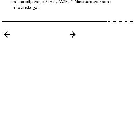
za zapošljavanje žena „ZAŽELI“. Ministarstvo rada i
mirovinskoga...
Subscribe for Exclusive Access