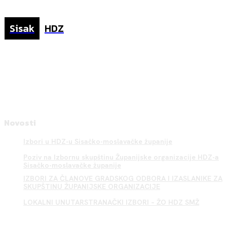
Sisak
HDZ
Novosti
Izbori u HDZ-u Sisačko-moslavačke županije
Poziv na Izbornu skupštinu Županijske organizacije HDZ-a
Sisačko-moslavačke županije
IZBORI ZA ČLANOVE GRADSKOG ODBORA I IZASLANIKE ZA
SKUPŠTINU ŽUPANIJSKE ORGANIZACIJE
LOKALNI UNUTARSTRANAČKI IZBORI – ŽO HDZ SMŽ