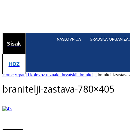
NASLOVNICA
GRADSKA ORGANIZA
Sisak
HDZ
Home
Srpanj i kolovoz u znaku hrvatskih branitelja
branitelji-zastav
branitelji-zastava-780×405