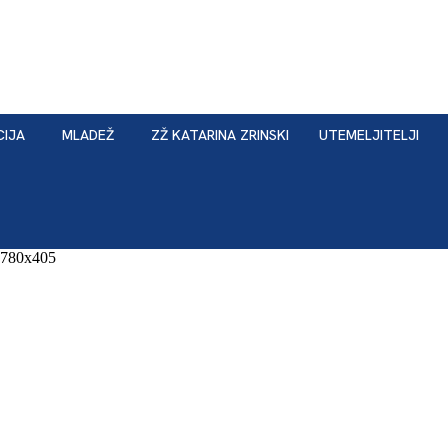
CIJA
MLADEŽ
ZŽ KATARINA ZRINSKI
UTEMELJITELJI
a-780x405