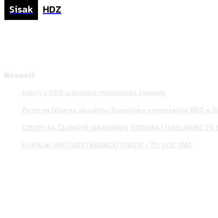
Sisak
HDZ
Novosti
Izbori u HDZ-u Sisačko-moslavačke županije
Poziv na Izbornu skupštinu Županijske organizacije HDZ-a 
IZBORI ZA ČLANOVE GRADSKOG ODBORA I IZASLANIKE ZA 
LOKALNI UNUTARSTRANAČKI IZBORI – ŽO HDZ SMŽ