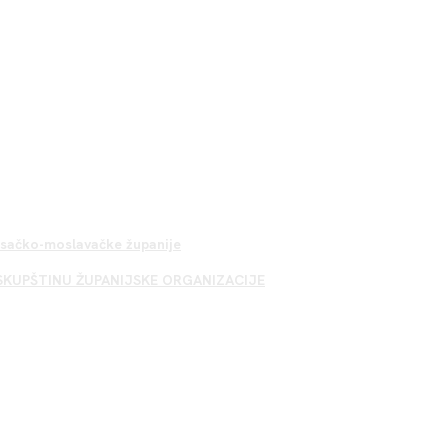
Sisačko-moslavačke županije
SKUPŠTINU ŽUPANIJSKE ORGANIZACIJE