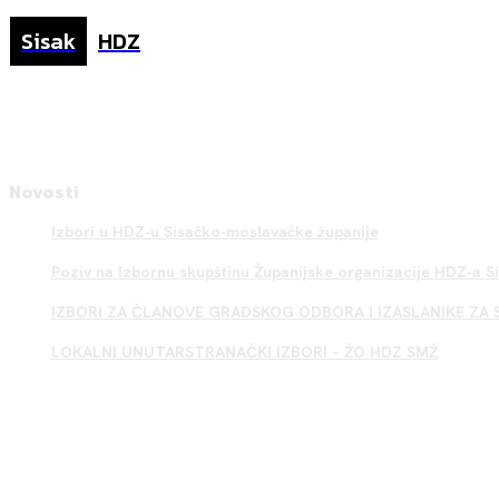
Sisak
HDZ
Novosti
Izbori u HDZ-u Sisačko-moslavačke županije
Poziv na Izbornu skupštinu Županijske organizacije HDZ-a 
IZBORI ZA ČLANOVE GRADSKOG ODBORA I IZASLANIKE ZA 
LOKALNI UNUTARSTRANAČKI IZBORI – ŽO HDZ SMŽ