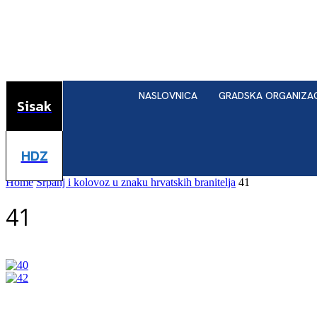
NASLOVNICA
GRADSKA ORGANIZA
Sisak
HDZ
Home
Srpanj i kolovoz u znaku hrvatskih branitelja
41
41