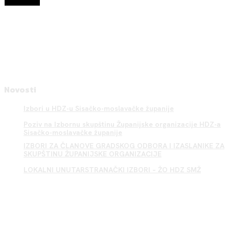
Novosti
Izbori u HDZ-u Sisačko-moslavačke županije
Poziv na Izbornu skupštinu Županijske organizacije HDZ-a
Sisačko-moslavačke županije
IZBORI ZA ČLANOVE GRADSKOG ODBORA I IZASLANIKE ZA
SKUPŠTINU ŽUPANIJSKE ORGANIZACIJE
LOKALNI UNUTARSTRANAČKI IZBORI – ŽO HDZ SMŽ