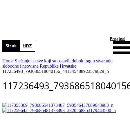
Pregled
Sisak
HDZ
Home
Sjećanje na sve koji su ostavili dubok trag u stvaranju
slobodne i neovisne Republike Hrvatske
117236493_793686518040156_441345488923579829_n
117236493_79368651804015