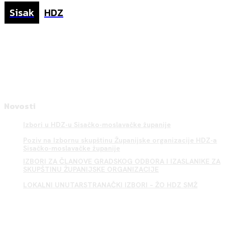
Sisak
HDZ
Novosti
Izbori u HDZ-u Sisačko-moslavačke županije
Poziv na Izbornu skupštinu Županijske organizacije HDZ-a
Sisačko-moslavačke županije
IZBORI ZA ČLANOVE GRADSKOG ODBORA I IZASLANIKE ZA
SKUPŠTINU ŽUPANIJSKE ORGANIZACIJE
LOKALNI UNUTARSTRANAČKI IZBORI – ŽO HDZ SMŽ