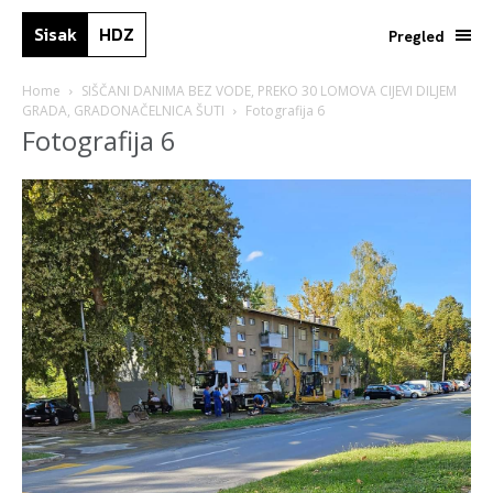
Sisak
HDZ
Pregled
Home
SIŠČANI DANIMA BEZ VODE, PREKO 30 LOMOVA CIJEVI DILJEM
GRADA, GRADONAČELNICA ŠUTI
Fotografija 6
Fotografija 6