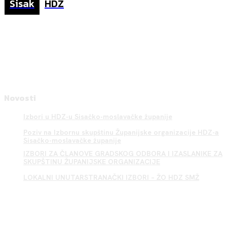
Sisak
HDZ
Novosti
Izbori u HDZ-u Sisačko-moslavačke županije
Poziv na Izbornu skupštinu Županijske organizacije HDZ-a
Sisačko-moslavačke županije
IZBORI ZA ČLANOVE GRADSKOG ODBORA I IZASLANIKE ZA
SKUPŠTINU ŽUPANIJSKE ORGANIZACIJE
LOKALNI UNUTARSTRANAČKI IZBORI – ŽO HDZ SMŽ