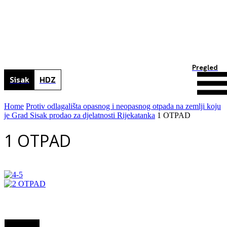
Pregled
Sisak
HDZ
Home
Protiv odlagališta opasnog i neopasnog otpada na zemlji koju
je Grad Sisak prodao za djelatnosti Rijekatanka
1 OTPAD
1 OTPAD