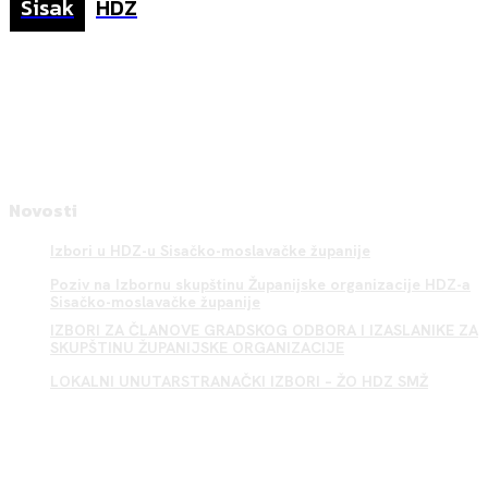
Sisak
HDZ
Novosti
Izbori u HDZ-u Sisačko-moslavačke županije
Poziv na Izbornu skupštinu Županijske organizacije HDZ-a
Sisačko-moslavačke županije
IZBORI ZA ČLANOVE GRADSKOG ODBORA I IZASLANIKE ZA
SKUPŠTINU ŽUPANIJSKE ORGANIZACIJE
LOKALNI UNUTARSTRANAČKI IZBORI – ŽO HDZ SMŽ