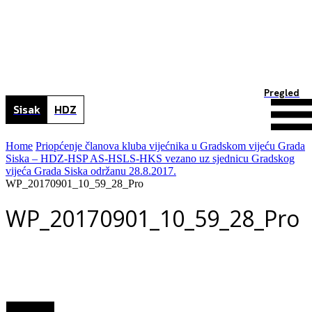
Pregled
Sisak
HDZ
Home
Priopćenje članova kluba vijećnika u Gradskom vijeću Grada
Siska – HDZ-HSP AS-HSLS-HKS vezano uz sjednicu Gradskog
vijeća Grada Siska održanu 28.8.2017.
WP_20170901_10_59_28_Pro
WP_20170901_10_59_28_Pro