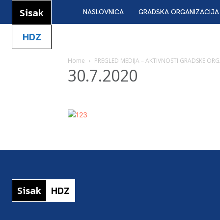
Sisak
NASLOVNICA
GRADSKA ORGANIZACIJA
HDZ
Home
PREGLED MEDIJA – AKTIVNOSTI GRADSKE ORGA
30.7.2020
Sisak
HDZ