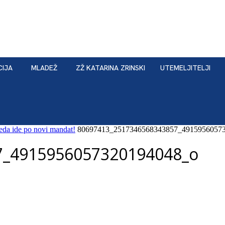
CIJA
MLADEŽ
ZŽ KATARINA ZRINSKI
UTEMELJITELJI
jeda ide po novi mandat!
80697413_2517346568343857_4915956057
7_4915956057320194048_o