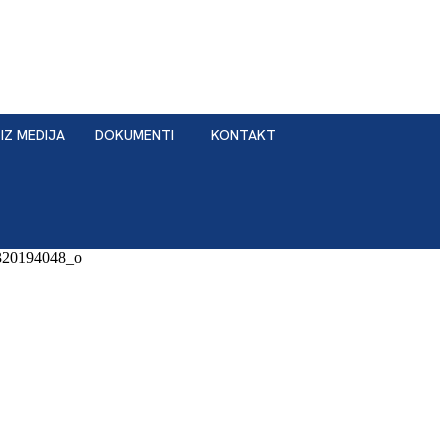
IZ MEDIJA
DOKUMENTI
KONTAKT
320194048_o