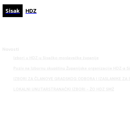
Sisak
HDZ
Novosti
Izbori u HDZ-u Sisačko-moslavačke županije
Poziv na Izbornu skupštinu Županijske organizacije HDZ-a 
IZBORI ZA ČLANOVE GRADSKOG ODBORA I IZASLANIKE ZA 
LOKALNI UNUTARSTRANAČKI IZBORI – ŽO HDZ SMŽ