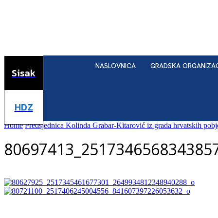
NASLOVNICA
GRADSKA ORGANIZA
Sisak
HDZ
Home
Predsjednica Kolinda Grabar-Kitarović iz grada hrvatskih pob
80697413_251734656834385