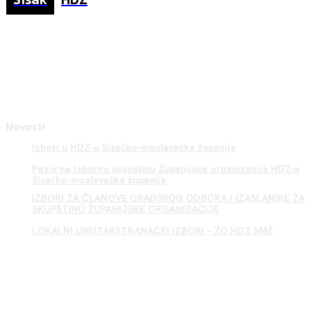
Novosti
Izbori u HDZ-u Sisačko-moslavačke županije
Poziv na Izbornu skupštinu Županijske organizacije HDZ-a
Sisačko-moslavačke županije
IZBORI ZA ČLANOVE GRADSKOG ODBORA I IZASLANIKE ZA
SKUPŠTINU ŽUPANIJSKE ORGANIZACIJE
LOKALNI UNUTARSTRANAČKI IZBORI – ŽO HDZ SMŽ