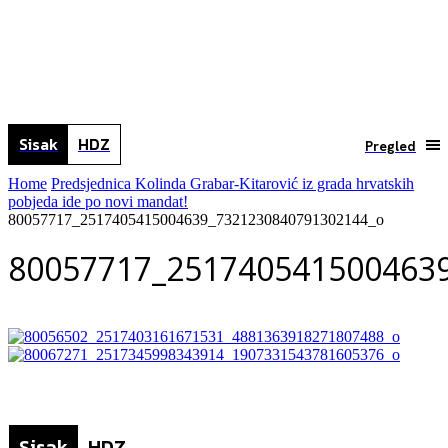
Sisak
HDZ
Pregled
Home
Predsjednica Kolinda Grabar-Kitarović iz grada hrvatskih
pobjeda ide po novi mandat!
80057717_2517405415004639_7321230840791302144_o
80057717_251740541500463
Sisak
HDZ