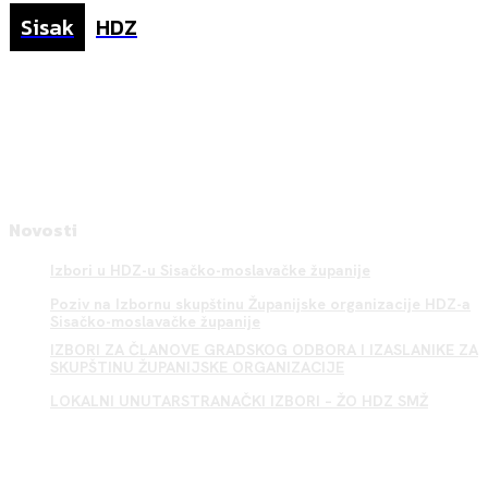
Sisak
HDZ
Novosti
Izbori u HDZ-u Sisačko-moslavačke županije
Poziv na Izbornu skupštinu Županijske organizacije HDZ-a
Sisačko-moslavačke županije
IZBORI ZA ČLANOVE GRADSKOG ODBORA I IZASLANIKE ZA
SKUPŠTINU ŽUPANIJSKE ORGANIZACIJE
LOKALNI UNUTARSTRANAČKI IZBORI – ŽO HDZ SMŽ