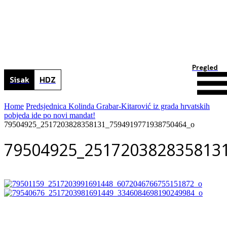
Pregled
Sisak
HDZ
Home
Predsjednica Kolinda Grabar-Kitarović iz grada hrvatskih
pobjeda ide po novi mandat!
79504925_2517203828358131_7594919771938750464_o
79504925_251720382835813