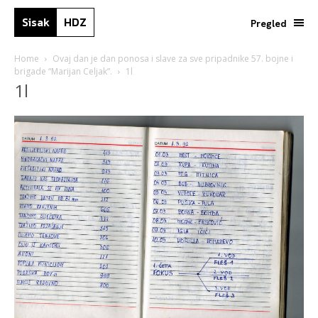
Sisak
HDZ
Pregled
Home
Ovaj dan je dan ponosa i slave za sve pripadnike 57. bojne i
brigade “Marijan Celjak”.
1l
1l