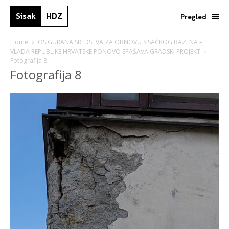
Sisak
HDZ
Pregled
Home
OSIGURANA SREDSTVA ZA OBNOVU SISAČKOG BAZENA –
VLADA REPUBLIKE HRVATSKE PONOVO SPAŠAVA GRADSKI PROJEKT
Fotografija 8
Fotografija 8