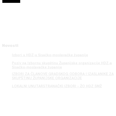
Novosti
Izbori u HDZ-u Sisačko-moslavačke županije
Poziv na Izbornu skupštinu Županijske organizacije HDZ-a
Sisačko-moslavačke županije
IZBORI ZA ČLANOVE GRADSKOG ODBORA I IZASLANIKE ZA
SKUPŠTINU ŽUPANIJSKE ORGANIZACIJE
LOKALNI UNUTARSTRANAČKI IZBORI – ŽO HDZ SMŽ