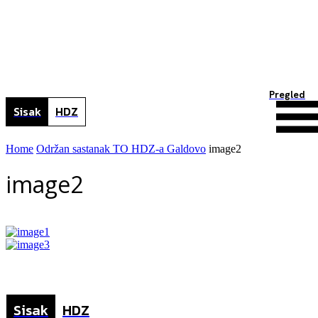
Pregled
Sisak
HDZ
Home
Održan sastanak TO HDZ-a Galdovo
image2
image2
Sisak
HDZ