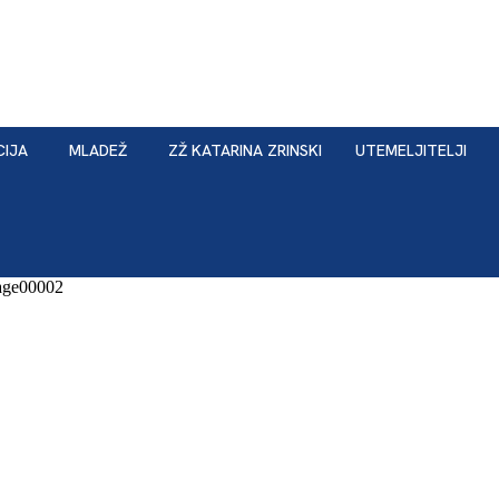
CIJA
MLADEŽ
ZŽ KATARINA ZRINSKI
UTEMELJITELJI
age00002