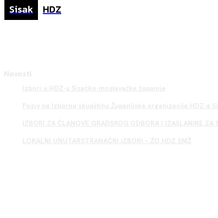
Sisak
HDZ
Novosti
Izbori u HDZ-u Sisačko-moslavačke županije
Poziv na Izbornu skupštinu Županijske organizacije HDZ-a 
IZBORI ZA ČLANOVE GRADSKOG ODBORA I IZASLANIKE ZA 
LOKALNI UNUTARSTRANAČKI IZBORI – ŽO HDZ SMŽ