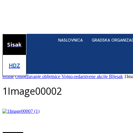
NASLOVNICA
GRADSKA ORGANIZA
Sisak
HDZ
Home
Obilježavanje obljetnice Vojno-redarstvene akcije Bljesak
1Im
1Image00002