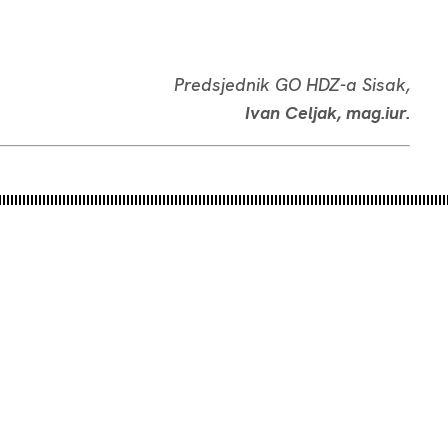
P
redsjednik GO HDZ-a Sisak,
Ivan Celjak, mag.iur.