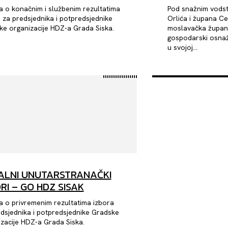
 o konačnim i službenim rezultatima
Pod snažnim vods
 za predsjednika i potpredsjednike
Orlića i župana Cel
Gradske organizacije HDZ-a Grada Siska.
moslavačka županij
gospodarski osnažu
u svojoj...
ALNI UNUTARSTRANAČKI
RI – GO HDZ SISAK
a o privremenim rezultatima izbora
dsjednika i potpredsjednike Gradske
organizacije HDZ-a Grada Siska.