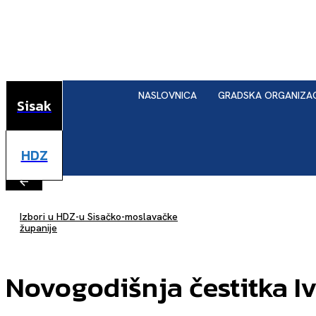
NASLOVNICA
GRADSKA ORGANIZA
Sisak
HDZ
Izbori u HDZ-u Sisačko-moslavačke
županije
Novogodišnja čestitka I