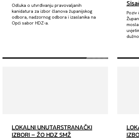
Sisa
Odluka o utvrđivanju pravovaljanih
kanidatura za izbor članova županijskog
Poziv 
odbora, nadzornog odbora i izaslanika na
Župani
Opći sabor HDZ-a.
moslav
uvjeti
dužnost
LOKALNI UNUTARSTRANAČKI
LOK
IZBORI – ŽO HDZ SMŽ
IZBO