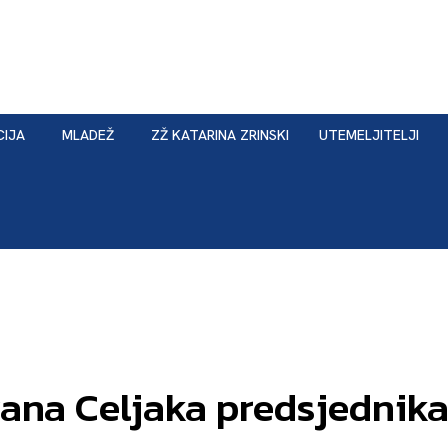
CIJA
MLADEŽ
ZŽ KATARINA ZRINSKI
UTEMELJITELJI
vana Celjaka predsjednik