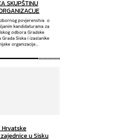
ZA SKUPŠTINU
ORGANIZACIJE
izbornog povjerenstva o
ljanim kandidaturama za
adskog odbora Gradske
 Grada Siska i izaslanike
jske organizacije...
a Hrvatske
zajednice u Sisku