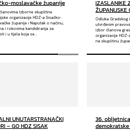
čko-moslavačke županije
IZASLANIKE 
ŽUPANIJSKE 
članovima Izborne skupštine
jske organizacije HDZ-a Sisačko-
Odluka Gradskog 
ačke županije i Naputak o načinu,
utvrđenim pravova
ma i rokovima kandidiranja za
izbor članova gr
i i u tijela koja se...
organizacije HDZ-a
na skupštinu župani
ALNI UNUTARSTRANAČKI
36. obljetnic
RI – GO HDZ SISAK
demokratske 