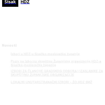
Sisak
HDZ
Novosti
Izbori u HDZ-u Sisačko-moslavačke županije
Poziv na Izbornu skupštinu Županijske organizacije HDZ-a
Sisačko-moslavačke županije
IZBORI ZA ČLANOVE GRADSKOG ODBORA I IZASLANIKE ZA
SKUPŠTINU ŽUPANIJSKE ORGANIZACIJE
LOKALNI UNUTARSTRANAČKI IZBORI – ŽO HDZ SMŽ