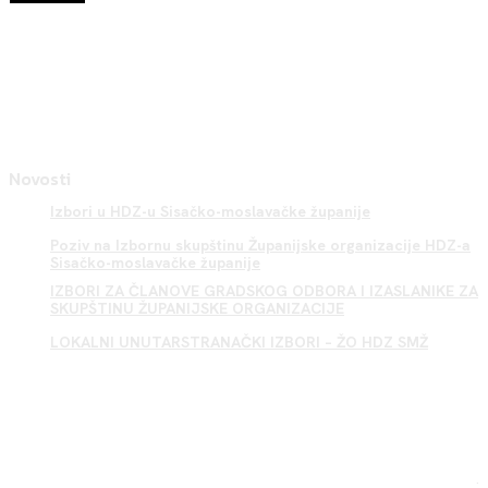
Novosti
Izbori u HDZ-u Sisačko-moslavačke županije
Poziv na Izbornu skupštinu Županijske organizacije HDZ-a
Sisačko-moslavačke županije
IZBORI ZA ČLANOVE GRADSKOG ODBORA I IZASLANIKE ZA
SKUPŠTINU ŽUPANIJSKE ORGANIZACIJE
LOKALNI UNUTARSTRANAČKI IZBORI – ŽO HDZ SMŽ
Sisak HDZ
.