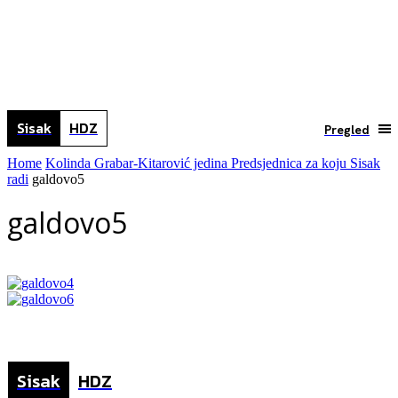
Sisak
HDZ
Pregled
Home
Kolinda Grabar-Kitarović jedina Predsjednica za koju Sisak
radi
galdovo5
galdovo5
Sisak
HDZ