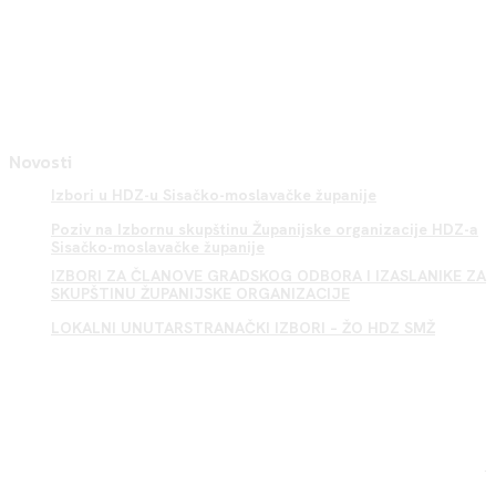
Novosti
Izbori u HDZ-u Sisačko-moslavačke županije
Poziv na Izbornu skupštinu Županijske organizacije HDZ-a
Sisačko-moslavačke županije
IZBORI ZA ČLANOVE GRADSKOG ODBORA I IZASLANIKE ZA
SKUPŠTINU ŽUPANIJSKE ORGANIZACIJE
LOKALNI UNUTARSTRANAČKI IZBORI – ŽO HDZ SMŽ
Sisak HDZ
.