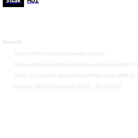
Sisak
HDZ
Novosti
Izbori u HDZ-u Sisačko-moslavačke županije
Poziv na Izbornu skupštinu Županijske organizacije HDZ-a 
IZBORI ZA ČLANOVE GRADSKOG ODBORA I IZASLANIKE ZA 
LOKALNI UNUTARSTRANAČKI IZBORI – ŽO HDZ SMŽ