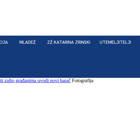
CIJA
MLADEŽ
ZŽ KATARINA ZRINSKI
UTEMELJITELJI
ti zašto građanima uvodi novi harač
Fotografija