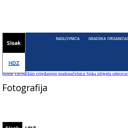
NASLOVNICA
GRADSKA ORGANIZA
Sisak
HDZ
Home
Divljačkim vrijeđanjem gradonačelnica Siska izbjegla odgovori
Fotografija