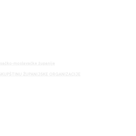
Sisačko-moslavačke županije
SKUPŠTINU ŽUPANIJSKE ORGANIZACIJE