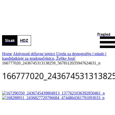
Pregled
Sisak
HDZ
Home
Aktivnosti državne tajnice Ureda za demografiju i mlade i
kandidatkinje za gradonačelnicu, Željke Josić
166777020_2436745313138259_5678112035947624631_n
166777020_24367453131382