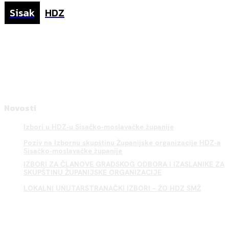
Sisak
HDZ
Novosti
Izbori u HDZ-u Sisačko-moslavačke županije
Poziv na Izbornu skupštinu Županijske organizacije HDZ-a
Sisačko-moslavačke županije
IZBORI ZA ČLANOVE GRADSKOG ODBORA I IZASLANIKE ZA
SKUPŠTINU ŽUPANIJSKE ORGANIZACIJE
LOKALNI UNUTARSTRANAČKI IZBORI – ŽO HDZ SMŽ